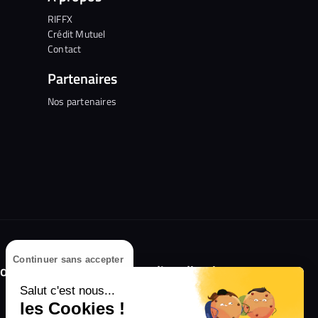
RIFFX
Crédit Mutuel
Contact
Partenaires
Nos partenaires
Continuer sans accepter
olongez l'expérience avec l'application
RIFFX !
Salut c'est nous...
les Cookies !
Disponible sur l'App Store et Google Play