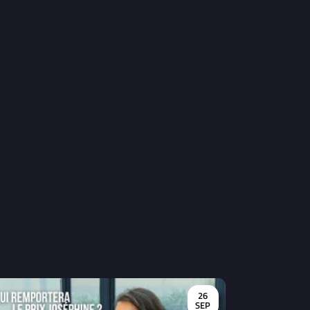
26
SEP