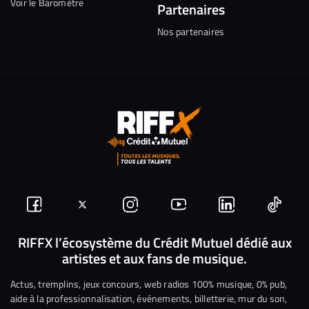
Voir le Baromètre
Partenaires
Nos partenaires
Suivez-
Suivez-
Nous
Nous
Nous
Nous
nous
nous
rejoindre
rejoindre
rejoindre
rejoi
RIFFX l’écosystème du Crédit Mutuel dédié aux
artistes et aux fans de musique.
sur
sur
sur
sur
sur
sur
Facebook
Twitter
Instagram
YouTube
Linkedin
Tikto
Actus, tremplins, jeux concours, web radios 100% musique, 0% pub,
aide à la professionnalisation, événements, billetterie, mur du son,