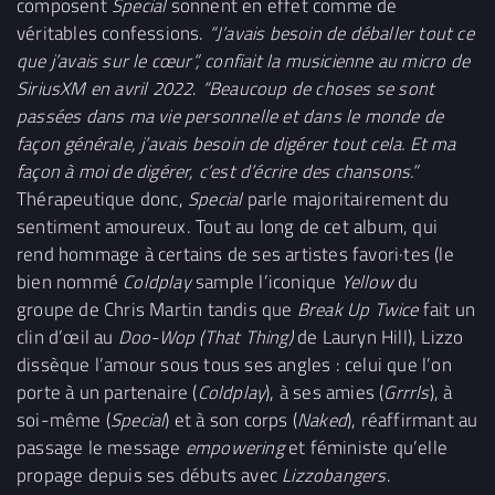
composent
Special
sonnent en effet comme de
véritables confessions.
“J’avais besoin de déballer tout ce
que j’avais sur le cœur”, confiait la musicienne au micro de
SiriusXM en avril 2022
.
“Beaucoup de choses se sont
passées dans ma vie personnelle et dans le monde de
façon générale, j’avais besoin de digérer tout cela. Et ma
façon à moi de digérer, c’est d’écrire des chansons.”
Thérapeutique donc,
Special
parle majoritairement du
sentiment amoureux. Tout au long de cet album, qui
rend hommage à certains de ses artistes favori·tes (le
bien nommé
Coldplay
sample l’iconique
Yellow
du
groupe de Chris Martin tandis que
Break Up Twice
fait un
clin d’œil au
Doo-Wop (That Thing)
de Lauryn Hill), Lizzo
dissèque l’amour sous tous ses angles : celui que l’on
porte à un partenaire (
Coldplay
), à ses amies (
Grrrls
), à
soi-même (
Special
) et à son corps (
Naked
), réaffirmant au
passage le message
empowering
et féministe qu’elle
propage depuis ses débuts avec
Lizzobangers
.