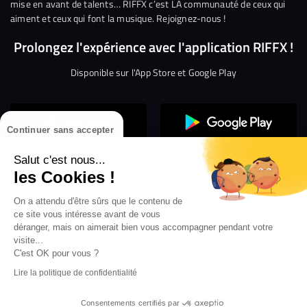
mise en avant de talents… RIFFX c’est LA communauté de ceux qui
aiment et ceux qui font la musique. Rejoignez-nous !
Prolongez l'expérience avec l'application RIFFX !
Disponible sur l'App Store et Google Play
Continuer sans accepter
Salut c'est nous...
les Cookies !
On a attendu d'être sûrs que le contenu de
Confidentialité
Gestion des cookies
ce site vous intéresse avant de vous
Conditions générales d’utilisation
Mentions légales
déranger, mais on aimerait bien vous accompagner pendant votre
visite...
Aide en ligne
Crédit Mutuel
Inscription
×
ouvrez les webradios RIFFX
C'est OK pour vous ?
Accessibilité : non conforme
ez en exclusivité sur VIBES le titre de la révé
Lire la politique de confidentialité
Politique de divulgation de vulnérabilités
tion RIFFX DJ DROZO, "One More Time" (feat.
er x MC Luana)
Consentements certifiés par