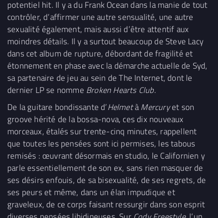
potentiel hit. Il y a du Frank Ocean dans la manie de tout
contrôler, d’affirmer une autre sensualité, une autre
sexualité également, mais aussi d’être attentif aux
moindres détails. Il y a surtout beaucoup de Steve Lacy
dans cet album de rupture, débordant de fragilité et
étonnement en phase avec la démarche actuelle de Syd,
sa partenaire de jeu au sein de The Internet, dont le
dernier LP se nomme
Broken Hearts Club
.
De la guitare bondissante d’
Helmet
à
Mercury
et son
groove hérité de la bossa-nova, ces dix nouveaux
morceaux, étalés sur trente-cinq minutes, rappellent
que toutes les pensées sont ici permises, les tabous
remisés : œuvrant désormais en studio, le Californien y
parle essentiellement de son ex, sans rien masquer de
ses désirs enfouis, de sa bisexualité, de ses regrets, de
ses peurs et même, dans un élan impudique et
graveleux, de ce corps faisant ressurgir dans son esprit
diverses pensées libidineuses. Sur
Cody Freestyle
, l’un