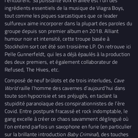
l’entourent. Sa puissante voix éraillée est l’un des
ingrédients essentiels de la musique de Viagra Boys,
tout comme les piques sarcastiques que ce leader
sulfureux aime incorporer dans la plupart des paroles du
groupe depuis son premier album en 2018. Alliant
humour noir et intensité, cette troupe basée à
Stockholm sort cet été son troisième LP. On retrouve ici
Pelle Gunnerfeldt, qui les a déjà épaulés à la production
des deux premiers, et également collaborateur de
Refused, The Hives, etc.
Composé de neuf brûlots et de trois interludes,
Cave
World
raille l’homme des cavernes d’aujourd’hui dans
toute son hypocrisie et ses préjugés, en taclant la
stupidité paranoïaque des conspirationnistes de l’ère
Covid. Entre postpunk fracassé et rock indomptable, le
gang excelle à créer ce chaos savamment déglingué où
l’on entend parfois un saxophone en furie (en particulier
sur la brillante introduction
Baby Criminal
), des touches