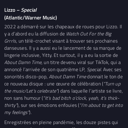
Lizzo –
Special
(Atlantic/Warner Music)
2022 a démarré sur les chapeaux de roues pour Lizzo. Il
y a d’abord eu la diffusion de
Watch Out For the Big
Grrrls
, un télé-crochet visant à trouver ses prochaines
danseuses. Il y a aussi eu le lancement de sa marque de
lingerie inclusive, Yitty. Et surtout, il y a eu la sortie de
About Damn Time
, un titre devenu viral sur TikTok, qui a
annoncé l’arrivée de son quatrième LP,
Special.
Avec ses
sonorités disco-pop,
About Damn Time
donnait le ton de
ce nouveau disque : une œuvre de célébration (
“Turn up
the music/Let’s celebrate”
) dans laquelle l’artiste se livre,
non sans humour (
“It’s bad bitch o’clock, yeah, it’s thick-
thirty”
), sur ses émotions enfouies (
“I’m about to get into
my feelings”
).
Enregistrées en pleine pandémie, les douze pistes qui