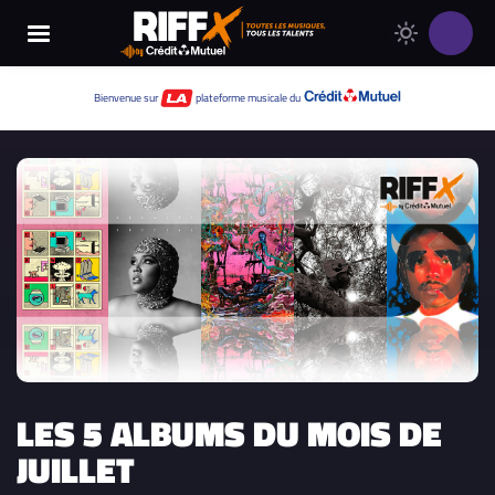
Changer
Thème
le
clair
thème
Thème
Bienvenue sur
plateforme musicale du
de
sombre
RIFFX
LES 5 ALBUMS DU MOIS DE
JUILLET