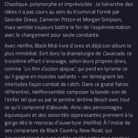
Chaotique, polymorphe et imprévisible : la hiérarchie des
idées n’a pas cours au sein du triumvirat formé par
Geordie Greep, Cameron Picton et Morgan Simpson,
mais semble toujours battre le fer de l’expérimentation
avec le changement pour seule constante.
Avec
Hellfire
, Black Midi livre d’ores et déjà son album le
plus immédiat. Exit donc la dramaturgie de
Cavalcade
, ce
troisième effort s’envisage, selon leurs propres dires,
comme
“un film d’action épique”,
qui perd en lyrisme ce
qu’il gagne en muscles saillants – en témoignent les
interludes façon combat de catch. Dans ce grand fatras
référentiel,
Hellfire
semble composer la bande-son de
l’enfer tel que vu par le peintre Jérôme Bosch avec tout
ce qu’il comprend d’absurde. Ainsi des personnages
équivoques et des sonorités oppressantes prennent à la
gorge dès le morceau d’ouverture
(Hellfire)
. À l’instar de
ses comparses de Black Country, New Road, qui
n’avaient laissé qu’une petite année entre leur premier