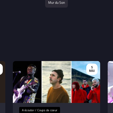
Mur du Son
5
MAI
A écouter / Coups de coeur