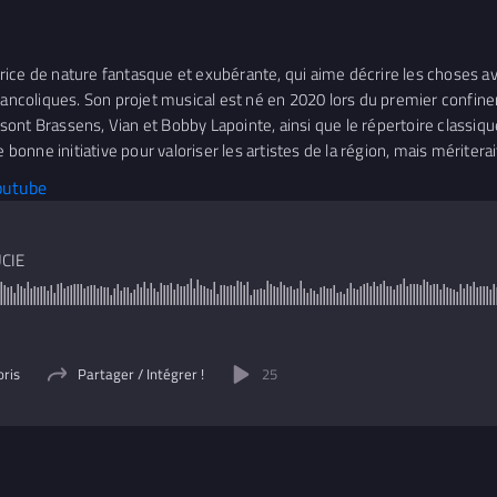
ice de nature fantasque et exubérante, qui aime décrire les choses ave
élancoliques. Son projet musical est né en 2020 lors du premier confin
ont Brassens, Vian et Bobby Lapointe, ainsi que le répertoire classiqu
bonne initiative pour valoriser les artistes de la région, mais mériterait
outube
UCIE
oris
Partager / Intégrer !
25