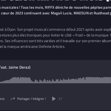
s musicales ! Tous les mois, RIFFX déniche de nouvelles pépites pa
de cœur de 2023 continuent avec Magali Lucie, MADSUN et Rusthead
 à Dijon. Son projet musical commence début 2021 après avoir expéri
ures plus électroniques pour éviter le côté « froid » de la musique 1
. Ses influences sont très variées et il travaille sur son premier album 
t la marque américaine Definite Articles.
eat. Jaime Deraz)
N
oris
Partager / Intégrer !
27