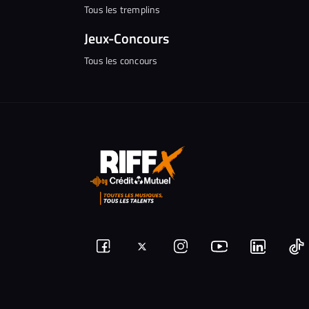
Tous les tremplins
Jeux-Concours
Tous les concours
Suivez-
Suivez-
Nous
Nous
N
Nous
nous
rejoindre
rejoindr
nous
rejoindre
r
sur
sur
sur
sur
sur
s