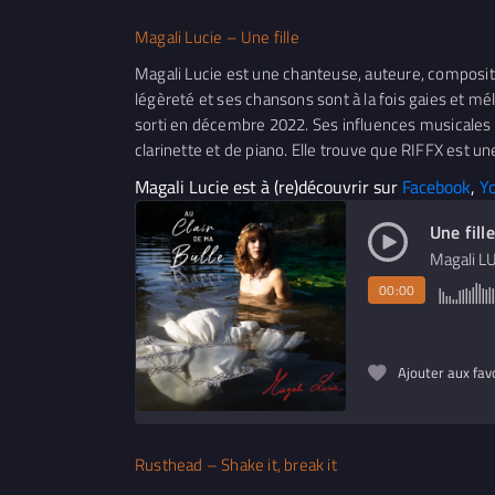
Magali Lucie – Une fille
Magali Lucie est une chanteuse, auteure, compositr
légèreté et ses chansons sont à la fois gaies et m
sorti en décembre 2022. Ses influences musicales s
clarinette et de piano. Elle trouve que RIFFX est une 
Magali Lucie est à (re)découvrir sur
Facebook
,
Y
Une fille
Magali L
00:00
Ajouter aux fav
Rusthead – Shake it, break it