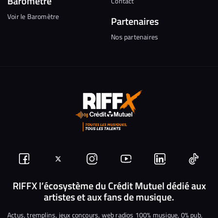
Baromètre
Contact
Voir le Baromètre
Partenaires
Nos partenaires
Suivez-
Suivez-
Nous
Nous
Nous
Nous
nous
nous
rejoindre
rejoindre
rejoindre
rejoi
RIFFX l’écosystème du Crédit Mutuel dédié aux
artistes et aux fans de musique.
sur
sur
sur
sur
sur
sur
Facebook
Twitter
Instagram
YouTube
Linkedin
Tikto
Actus, tremplins, jeux concours, web radios 100% musique, 0% pub,