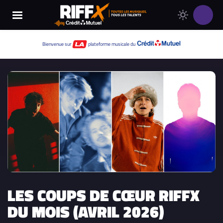
Changer
Thème
le
clair
thème
Thème
Bienvenue sur
plateforme musicale du
de
sombre
RIFFX
LES COUPS DE CŒUR RIFFX
DU MOIS (AVRIL 2026)