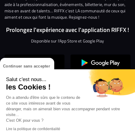
aide à la professionnalisation, événements, billetterie, mur du son,
mise en avant de talents… RIFFX c’est LA communauté de ceux qui
aiment et ceux qui font la musique. Rejoignez-nous !
Prolongez l'expérience avec l'application RIFFX !
Disponible sur l'App Store et Google Play
Continuer sans accepter
Salut c'est nous...
les Cookies !
On a attendu d'être sûrs que le contenu de
Confidentialité
Gestion des cookies
ce site vous intéresse avant de vous
Conditions générales d’utilisation
Mentions légales
déranger, mais on aimerait bien vous accompagner pendant votre
visite...
Aide en ligne
Crédit Mutuel
Inscription
×
ouvrez les webradios RIFFX
C'est OK pour vous ?
Accessibilité : non conforme
ez en exclusivité sur VIBES le titre de la révé
Lire la politique de confidentialité
Politique de divulgation de vulnérabilités