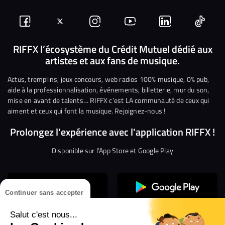
Suivez-
Suivez-
Nous
Nous
Nous
Nous
nous
nous
rejoindre
rejoindre
rejoindre
rejoi
RIFFX l’écosystème du Crédit Mutuel dédié aux
artistes et aux fans de musique.
sur
sur
sur
sur
sur
sur
Facebook
Twitter
Instagram
YouTube
Linkedin
Tikto
Actus, tremplins, jeux concours, web radios 100% musique, 0% pub,
aide à la professionnalisation, événements, billetterie, mur du son,
mise en avant de talents… RIFFX c’est LA communauté de ceux qui
aiment et ceux qui font la musique. Rejoignez-nous !
Prolongez l'expérience avec l'application RIFFX !
Disponible sur l'App Store et Google Play
Continuer sans accepter
Salut c'est nous...