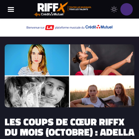
Changer
Thème
le
clair
thème
Thème
Bienvenue sur
plateforme musicale du
de
sombre
RIFFX
LES COUPS DE CŒUR RIFFX
DU MOIS (OCTOBRE) : ADELLA