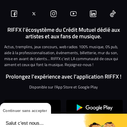
Suivez-
Suivez-
Nous
Nous
Nous
Nous
nous
nous
rejoindre
rejoindre
rejoindre
rejoi
RIFFX l’écosystème du Crédit Mutuel dédié aux
artistes et aux fans de musique.
sur
sur
sur
sur
sur
sur
Facebook
Twitter
Instagram
YouTube
Linkedin
Tikto
Actus, tremplins, jeux concours, web radios 100% musique, 0% pub,
aide à la professionnalisation, événements, billetterie, mur du son,
mise en avant de talents… RIFFX c’est LA communauté de ceux qui
aiment et ceux qui font la musique. Rejoignez-nous !
Prolongez l'expérience avec l'application RIFFX !
Disponible sur l'App Store et Google Play
Continuer sans accepter
Salut c'est nous...