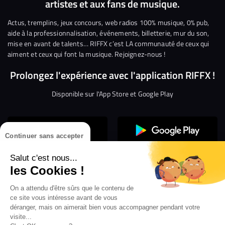
artistes et aux fans de musique.
sur
sur
sur
sur
sur
sur
Facebook
Twitter
Instagram
YouTube
Linkedin
Tikto
Actus, tremplins, jeux concours, web radios 100% musique, 0% pub,
aide à la professionnalisation, événements, billetterie, mur du son,
mise en avant de talents… RIFFX c’est LA communauté de ceux qui
aiment et ceux qui font la musique. Rejoignez-nous !
Prolongez l'expérience avec l'application RIFFX !
Disponible sur l'App Store et Google Play
Continuer sans accepter
Salut c'est nous...
les Cookies !
Confidentialité
Gestion des cookies
On a attendu d'être sûrs que le contenu de
ce site vous intéresse avant de vous
Conditions générales d’utilisation
Mentions légales
déranger, mais on aimerait bien vous accompagner pendant votre
visite...
Aide en ligne
Crédit Mutuel
Inscription
×