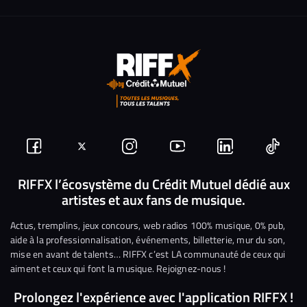
Suivez-
Suivez-
Nous
Nous
Nous
Nous
nous
nous
rejoindre
rejoindre
rejoindre
rejoi
RIFFX l’écosystème du Crédit Mutuel dédié aux
artistes et aux fans de musique.
sur
sur
sur
sur
sur
sur
Facebook
Twitter
Instagram
YouTube
Linkedin
Tikto
Actus, tremplins, jeux concours, web radios 100% musique, 0% pub,
aide à la professionnalisation, événements, billetterie, mur du son,
mise en avant de talents… RIFFX c’est LA communauté de ceux qui
aiment et ceux qui font la musique. Rejoignez-nous !
Prolongez l'expérience avec l'application RIFFX !