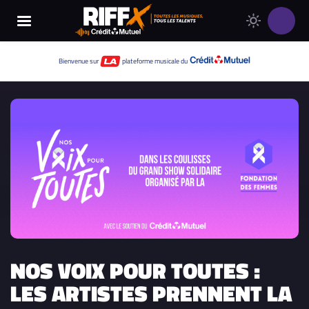
Changer
Thème
le
clair
thème
Thème
Bienvenue sur
plateforme musicale du
de
sombre
RIFFX
NOS VOIX POUR TOUTES :
LES ARTISTES PRENNENT LA