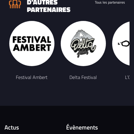
D'AUTRES
Tous les partenaires
PARTENAIRES
Festival Ambert
Delta Festival
L’Ol
Actus
Évènements