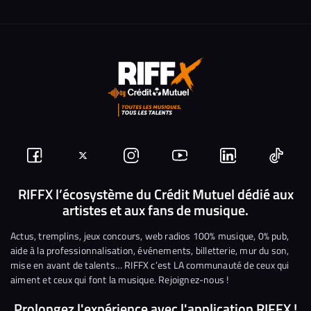
Suivez-
Suivez-
Nous
Nous
Nous
Nous
nous
nous
rejoindre
rejoindre
rejoindre
rejoi
RIFFX l’écosystème du Crédit Mutuel dédié aux
artistes et aux fans de musique.
sur
sur
sur
sur
sur
sur
Facebook
Twitter
Instagram
YouTube
Linkedin
Tikto
Actus, tremplins, jeux concours, web radios 100% musique, 0% pub,
aide à la professionnalisation, événements, billetterie, mur du son,
mise en avant de talents… RIFFX c’est LA communauté de ceux qui
aiment et ceux qui font la musique. Rejoignez-nous !
Prolongez l'expérience avec l'application RIFFX !