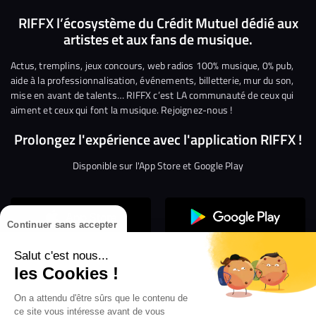
nous
nous
rejoindre
rejoindre
rejoindre
rejoi
RIFFX l’écosystème du Crédit Mutuel dédié aux
artistes et aux fans de musique.
sur
sur
sur
sur
sur
sur
Facebook
Twitter
Instagram
YouTube
Linkedin
Tikto
Actus, tremplins, jeux concours, web radios 100% musique, 0% pub,
aide à la professionnalisation, événements, billetterie, mur du son,
mise en avant de talents… RIFFX c’est LA communauté de ceux qui
aiment et ceux qui font la musique. Rejoignez-nous !
Prolongez l'expérience avec l'application RIFFX !
Disponible sur l'App Store et Google Play
Continuer sans accepter
Salut c'est nous...
les Cookies !
On a attendu d'être sûrs que le contenu de
Confidentialité
Gestion des cookies
ce site vous intéresse avant de vous