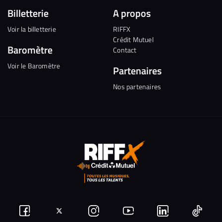
Billetterie
A propos
Voir la billetterie
RIFFX
Crédit Mutuel
Baromètre
Contact
Voir le Baromètre
Partenaires
Nos partenaires
Suivez-
Suivez-
Nous
Nous
Nous
Nous