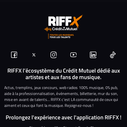
Suivez-
Suivez-
Nous
Nous
Nous
Nous
nous
nous
rejoindre
rejoindre
rejoindre
rejoi
RIFFX l’écosystème du Crédit Mutuel dédié aux
artistes et aux fans de musique.
sur
sur
sur
sur
sur
sur
Facebook
Twitter
Instagram
YouTube
Linkedin
Tikto
Actus, tremplins, jeux concours, web radios 100% musique, 0% pub,
aide à la professionnalisation, événements, billetterie, mur du son,
mise en avant de talents… RIFFX c’est LA communauté de ceux qui
aiment et ceux qui font la musique. Rejoignez-nous !
Prolongez l'expérience avec l'application RIFFX !