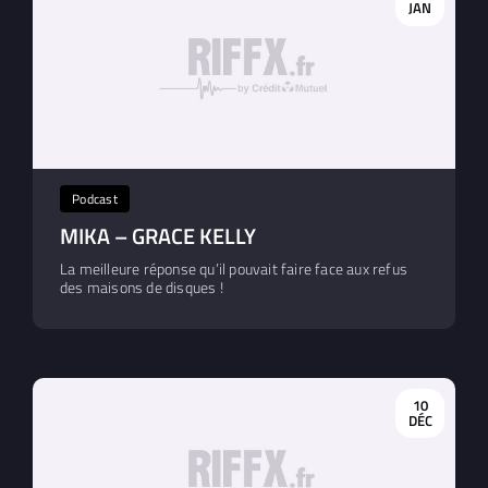
JAN
Podcast
MIKA – GRACE KELLY
La meilleure réponse qu’il pouvait faire face aux refus
des maisons de disques !
10
DÉC