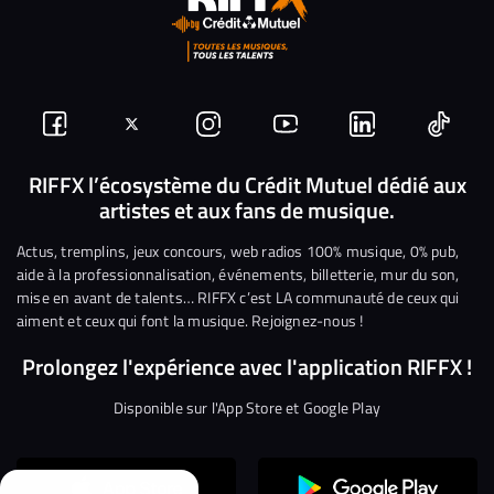
Suivez-
Suivez-
Nous
Nous
Nous
Nous
nous
nous
rejoindre
rejoindre
rejoindre
rejoi
RIFFX l’écosystème du Crédit Mutuel dédié aux
artistes et aux fans de musique.
sur
sur
sur
sur
sur
sur
Facebook
Twitter
Instagram
YouTube
Linkedin
Tikto
Actus, tremplins, jeux concours, web radios 100% musique, 0% pub,
aide à la professionnalisation, événements, billetterie, mur du son,
mise en avant de talents… RIFFX c’est LA communauté de ceux qui
aiment et ceux qui font la musique. Rejoignez-nous !
Prolongez l'expérience avec l'application RIFFX !
Disponible sur l'App Store et Google Play