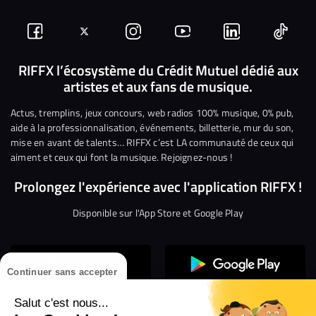
Suivez-
Suivez-
Nous
Nous
Nous
Nous
nous
nous
rejoindre
rejoindre
rejoindre
rejoi
RIFFX l’écosystème du Crédit Mutuel dédié aux
artistes et aux fans de musique.
sur
sur
sur
sur
sur
sur
Facebook
Twitter
Instagram
YouTube
Linkedin
Tikto
Actus, tremplins, jeux concours, web radios 100% musique, 0% pub,
aide à la professionnalisation, événements, billetterie, mur du son,
mise en avant de talents… RIFFX c’est LA communauté de ceux qui
aiment et ceux qui font la musique. Rejoignez-nous !
Prolongez l'expérience avec l'application RIFFX !
Disponible sur l'App Store et Google Play
Continuer sans accepter
Salut c'est nous...