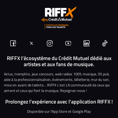
Suivez-
Suivez-
Nous
Nous
Nous
Nous
nous
nous
rejoindre
rejoindre
rejoindre
rejoi
RIFFX l’écosystème du Crédit Mutuel dédié aux
artistes et aux fans de musique.
sur
sur
sur
sur
sur
sur
Facebook
Twitter
Instagram
YouTube
Linkedin
Tikto
Actus, tremplins, jeux concours, web radios 100% musique, 0% pub,
aide à la professionnalisation, événements, billetterie, mur du son,
mise en avant de talents… RIFFX c’est LA communauté de ceux qui
aiment et ceux qui font la musique. Rejoignez-nous !
Prolongez l'expérience avec l'application RIFFX !
Disponible sur l'App Store et Google Play