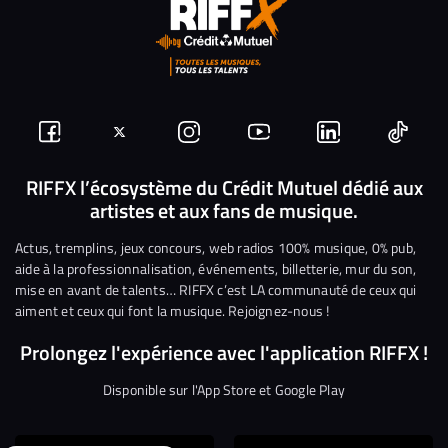
Suivez-
Suivez-
Nous
Nous
Nous
Nous
nous
nous
rejoindre
rejoindre
rejoindre
rejoi
RIFFX l’écosystème du Crédit Mutuel dédié aux
artistes et aux fans de musique.
sur
sur
sur
sur
sur
sur
Facebook
Twitter
Instagram
YouTube
Linkedin
Tikto
Actus, tremplins, jeux concours, web radios 100% musique, 0% pub,
aide à la professionnalisation, événements, billetterie, mur du son,
mise en avant de talents… RIFFX c’est LA communauté de ceux qui
aiment et ceux qui font la musique. Rejoignez-nous !
Prolongez l'expérience avec l'application RIFFX !
Disponible sur l'App Store et Google Play