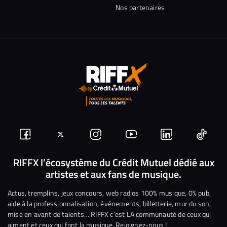
Nos partenaires
Suivez-
Suivez-
Nous
Nous
Nous
Nous
nous
nous
rejoindre
rejoindre
rejoindre
rejoi
RIFFX l’écosystème du Crédit Mutuel dédié aux
artistes et aux fans de musique.
sur
sur
sur
sur
sur
sur
Facebook
Twitter
Instagram
YouTube
Linkedin
Tikto
Actus, tremplins, jeux concours, web radios 100% musique, 0% pub,
aide à la professionnalisation, événements, billetterie, mur du son,
mise en avant de talents… RIFFX c’est LA communauté de ceux qui
aiment et ceux qui font la musique. Rejoignez-nous !