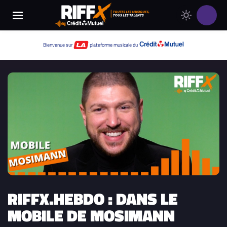
Changer
Thème
le
clair
thème
Thème
Bienvenue sur
plateforme musicale du
de
sombre
RIFFX
RIFFX.HEBDO : DANS LE
MOBILE DE MOSIMANN