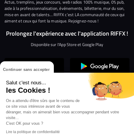
Facebook
Twitter
Instagram
YouTube
Linkedin
Tikto
Actus, tremplins, jeux concours, web radios 100% musique, 0% pub,
aide à la professionnalisation, événements, billetterie, mur du son,
mise en avant de talents… RIFFX c’est LA communauté de ceux qui
aiment et ceux qui font la musique. Rejoignez-nous !
Prolongez l'expérience avec l'application RIFFX !
Disponible sur l'App Store et Google Play
Continuer sans accepter
Salut c'est nous...
les Cookies !
Confidentialité
Gestion des cookies
On a attendu d'être sûrs que le contenu de
ce site vous intéresse avant de vous
Conditions générales d’utilisation
Mentions légales
déranger, mais on aimerait bien vous accompagner pendant votre
visite...
Aide en ligne
Crédit Mutuel
Inscription
×
ouvrez les webradios RIFFX
C'est OK pour vous ?
Accessibilité : non conforme
ez en exclusivité sur VIBES le titre de la révé
Lire la politique de confidentialité