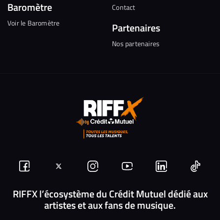
Baromètre
Contact
Voir le Baromètre
Partenaires
Nos partenaires
Suivez-
Suivez-
Nous
Nous
Nous
Nous
nous
nous
rejoindre
rejoindre
rejoindre
rejoi
RIFFX l’écosystème du Crédit Mutuel dédié aux
artistes et aux fans de musique.
sur
sur
sur
sur
sur
sur