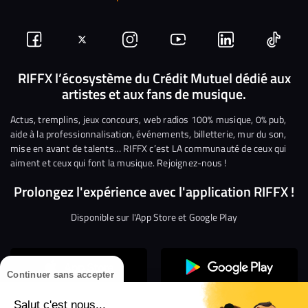
Suivez-
Suivez-
Nous
Nous
Nous
Nous
nous
nous
rejoindre
rejoindre
rejoindre
rejoi
RIFFX l’écosystème du Crédit Mutuel dédié aux
artistes et aux fans de musique.
sur
sur
sur
sur
sur
sur
Facebook
Twitter
Instagram
YouTube
Linkedin
Tikto
Actus, tremplins, jeux concours, web radios 100% musique, 0% pub,
aide à la professionnalisation, événements, billetterie, mur du son,
mise en avant de talents… RIFFX c’est LA communauté de ceux qui
aiment et ceux qui font la musique. Rejoignez-nous !
Prolongez l'expérience avec l'application RIFFX !
Disponible sur l'App Store et Google Play
Continuer sans accepter
Salut c'est nous...