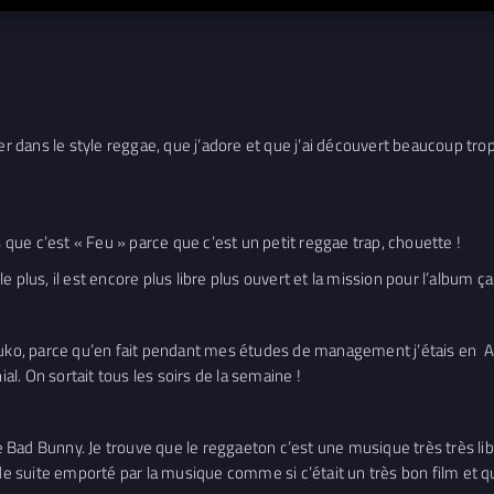
er dans le style reggae, que j’adore et que j’ai découvert beaucoup trop 
s que c’est « Feu » parce que c’est un petit reggae trap, chouette !
 plus, il est encore plus libre plus ouvert et la mission pour l’album ça
Farruko, parce qu’en fait pendant mes études de management j’étais en A
ial. On sortait tous les soirs de la semaine !
e Bad Bunny. Je trouve que le reggaeton c’est une musique très très 
 de suite emporté par la musique comme si c’était un très bon film et q