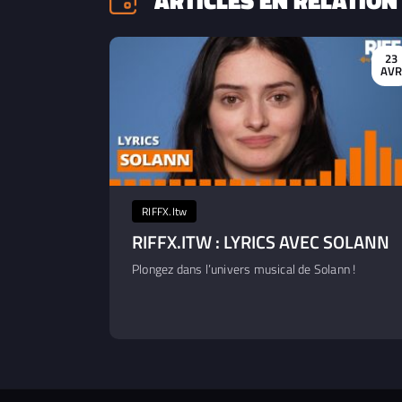
ARTICLES EN RELATION
23
AV
RIFFX.Itw
RIFFX.ITW : LYRICS AVEC SOLANN
Plongez dans l’univers musical de Solann !