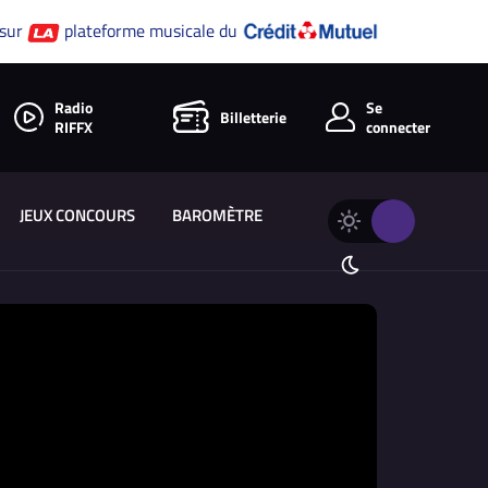
 sur
plateforme musicale du
Radio
Se
Billetterie
RIFFX
connecter
JEUX CONCOURS
BAROMÈTRE
Changer
Thème
le
clair
thème
Thème
de
sombre
RIFFX