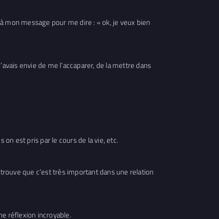
ndu à mon message pour me dire : « ok, je veux bien
 j’avais envie de me l’accaparer, de la mettre dans
on est pris par le cours de la vie, etc.
 trouve que c’est très important dans une relation
e réflexion incroyable.