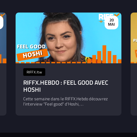
20
R
MAI
RIFFX.Itw
RIFFX.HEBDO : FEEL GOOD AVEC
HOSHI
Cette semaine dans le RIFFX.Hebdo découvrez
l'interview "Feel good" d'Hoshi, ...