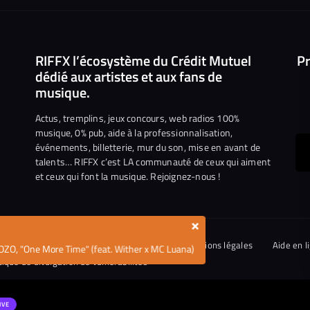
RIFFX l’écosystème du Crédit Mutuel
Pr
dédié aux artistes et aux fans de
musique.
Actus, tremplins, jeux concours, web radios 100%
musique, 0% pub, aide à la professionnalisation,
événements, billetterie, mur du son, mise en avant de
ous
talents… RIFFX c’est LA communauté de ceux qui aiment
et ceux qui font la musique. Rejoignez-nous !
e
ejoindre
ur
×
n
iktok
ies
Conditions générales d’utilisation
Mentions légales
Aide en l
OZO, "One More Time" (feat. Wither x MC Luana)
tique de divulgation de vulnérabilités
IVE