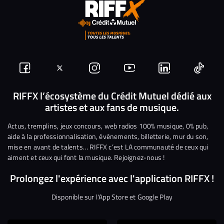
Suivez-
Suivez-
Nous
Nous
Nous
Nous
nous
nous
rejoindre
rejoindre
rejoindre
rejoi
RIFFX l’écosystème du Crédit Mutuel dédié aux
artistes et aux fans de musique.
sur
sur
sur
sur
sur
sur
Facebook
Twitter
Instagram
YouTube
Linkedin
Tikto
Actus, tremplins, jeux concours, web radios 100% musique, 0% pub,
aide à la professionnalisation, événements, billetterie, mur du son,
mise en avant de talents… RIFFX c’est LA communauté de ceux qui
aiment et ceux qui font la musique. Rejoignez-nous !
Prolongez l'expérience avec l'application RIFFX !
Disponible sur l'App Store et Google Play