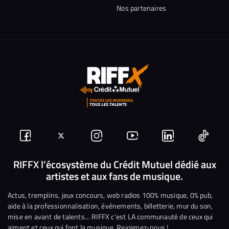
Nos partenaires
Suivez-
Suivez-
Nous
Nous
Nous
Nous
nous
nous
rejoindre
rejoindre
rejoindre
rejoi
RIFFX l’écosystème du Crédit Mutuel dédié aux
artistes et aux fans de musique.
sur
sur
sur
sur
sur
sur
Facebook
Twitter
Instagram
YouTube
Linkedin
Tikto
Actus, tremplins, jeux concours, web radios 100% musique, 0% pub,
aide à la professionnalisation, événements, billetterie, mur du son,
mise en avant de talents… RIFFX c’est LA communauté de ceux qui
aiment et ceux qui font la musique. Rejoignez-nous !