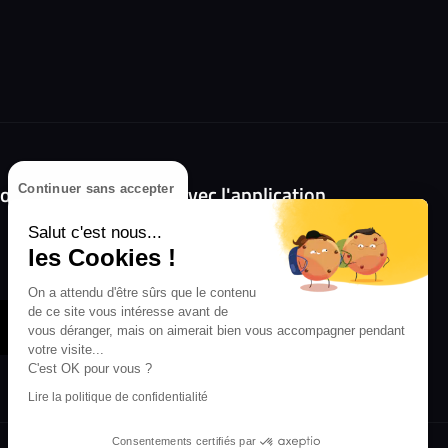
olongez l'expérience avec l'application
Continuer sans accepter
RIFFX !
Salut c'est nous...
les Cookies !
Disponible sur l'App Store et Google Play
On a attendu d'être sûrs que le contenu
de ce site vous intéresse avant de
vous déranger, mais on aimerait bien vous accompagner pendant
votre visite...
C'est OK pour vous ?
Lire la politique de confidentialité
Consentements certifiés par