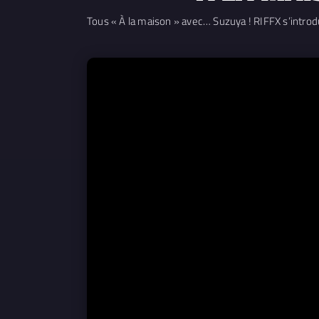
Tous « À la maison » avec… Suzuya ! RIFFX s’introdu