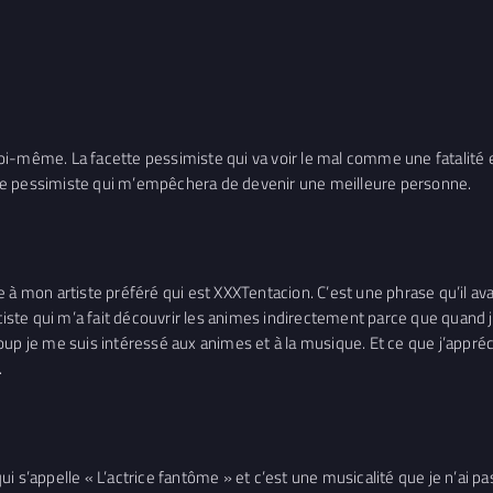
-même. La facette pessimiste qui va voir le mal comme une fatalité et q
cette pessimiste qui m’empêchera de devenir une meilleure personne.
 à mon artiste préféré qui est XXXTentacion. C’est une phrase qu’il av
l’artiste qui m’a fait découvrir les animes indirectement parce que quand
up je me suis intéressé aux animes et à la musique. Et ce que j’appréc
.
e qui s’appelle « L’actrice fantôme » et c’est une musicalité que je n’a