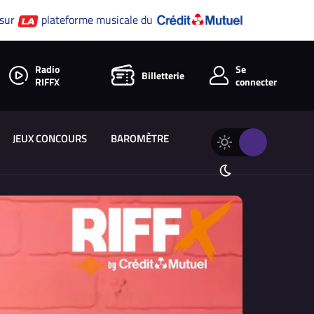
 sur
plateforme musicale du
Radio
Se
Billetterie
RIFFX
connecter
JEUX CONCOURS
BAROMÈTRE
Changer
Thème
le
clair
thème
Thème
de
sombre
RIFFX