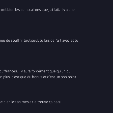
t bien les sons calmes que j’ai fait. Il y a une
u de souffrir tout seul, tu fais de l’art avec et tu
ouffrances, il y aura forcément quelqu’un qui
n plus, c’est que du bonus et c’est un bon point.
me bien les animes et je trouve ça beau