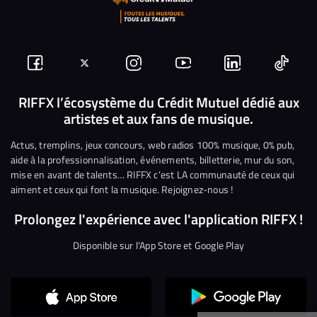
Suivez-
Suivez-
Nous
Nous
Nous
Nous
nous
nous
rejoindre
rejoindre
rejoindre
rejoi
RIFFX l’écosystème du Crédit Mutuel dédié aux
artistes et aux fans de musique.
sur
sur
sur
sur
sur
sur
Facebook
Twitter
Instagram
YouTube
Linkedin
Tikto
Actus, tremplins, jeux concours, web radios 100% musique, 0% pub,
aide à la professionnalisation, événements, billetterie, mur du son,
mise en avant de talents… RIFFX c’est LA communauté de ceux qui
aiment et ceux qui font la musique. Rejoignez-nous !
Prolongez l'expérience avec l'application RIFFX !
Disponible sur l'App Store et Google Play
Continuer sans accepter