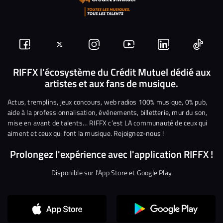
Suivez-
Suivez-
Nous
Nous
Nous
Nous
nous
nous
rejoindre
rejoindre
rejoindre
rejoi
RIFFX l’écosystème du Crédit Mutuel dédié aux
artistes et aux fans de musique.
sur
sur
sur
sur
sur
sur
Facebook
Twitter
Instagram
YouTube
Linkedin
Tikto
Actus, tremplins, jeux concours, web radios 100% musique, 0% pub,
aide à la professionnalisation, événements, billetterie, mur du son,
mise en avant de talents… RIFFX c’est LA communauté de ceux qui
aiment et ceux qui font la musique. Rejoignez-nous !
Prolongez l'expérience avec l'application RIFFX !
Disponible sur l'App Store et Google Play