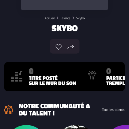
Accueil
Talents
Skybo
SKYBO
0
0
TITRE POSTÉ
PARTICIP
SUR LE MUR DU SON
TREMPLIN
NOTRE COMMUNAUTÉ A
Tous les talents
DU TALENT !