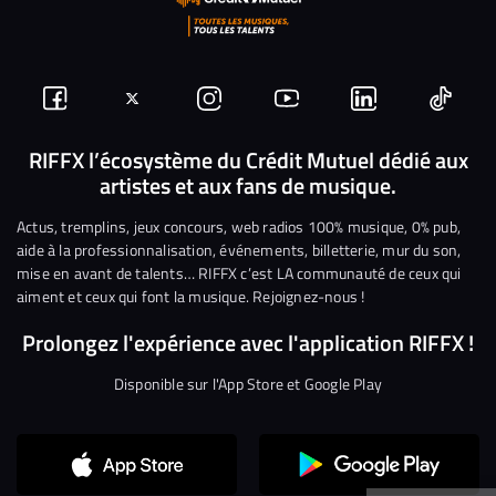
Suivez-
Suivez-
Nous
Nous
Nous
Nous
nous
nous
rejoindre
rejoindre
rejoindre
rejoi
RIFFX l’écosystème du Crédit Mutuel dédié aux
artistes et aux fans de musique.
sur
sur
sur
sur
sur
sur
Facebook
Twitter
Instagram
YouTube
Linkedin
Tikto
Actus, tremplins, jeux concours, web radios 100% musique, 0% pub,
aide à la professionnalisation, événements, billetterie, mur du son,
mise en avant de talents… RIFFX c’est LA communauté de ceux qui
aiment et ceux qui font la musique. Rejoignez-nous !
Prolongez l'expérience avec l'application RIFFX !
Disponible sur l'App Store et Google Play
Continuer sans accepter