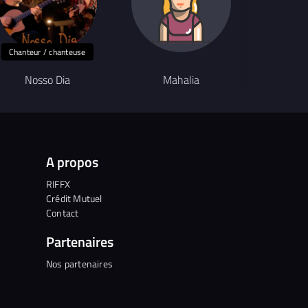
Chanteur / chanteuse
Chanteur
Nosso Dia
Mahalia
Birds O
A propos
RIFFX
Crédit Mutuel
Contact
Partenaires
Nos partenaires