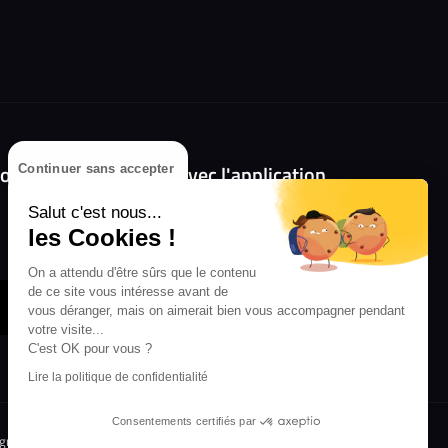
olongez l'expérience avec l'application
Continuer sans accepter
RIFFX !
Salut c'est nous...
Disponible sur l'App Store et Google Play
les Cookies !
On a attendu d'être sûrs que le contenu
de ce site vous intéresse avant de
vous déranger, mais on aimerait bien vous accompagner pendant
votre visite...
C'est OK pour vous ?
Lire la politique de confidentialité
Consentements certifiés par
igne
Crédit Mutuel
Inscription