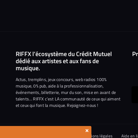
RIFFX l’écosystème du Crédit Mutuel
Pr
dédié aux artistes et aux fans de
musique.
Actus, tremplins, jeux concours, web radios 100%
musique, 0% pub, aide à la professionnalisation,
événements, billetterie, mur du son, mise en avant de
ous
talents… RIFFX c’est LA communauté de ceux qui aiment
et ceux qui font la musique. Rejoignez-nous !
e
ejoindre
ur
n
×
iktok
ies
Conditions générales d’utilisation
Mentions légales
Aide en l