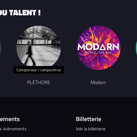
U TALENT !
Compositeur / compositrice
PLÉTHORE
Modarn
nements
Billetterie
es évènements
Voir la billetterie