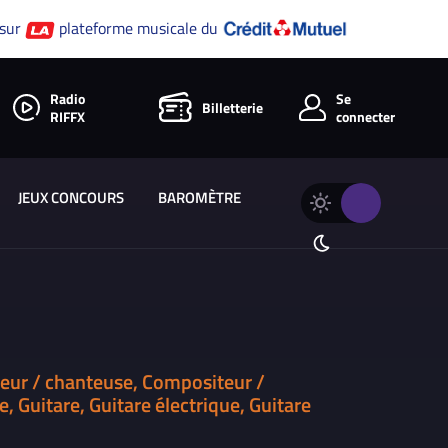
 sur
plateforme musicale du
Radio
Se
Billetterie
RIFFX
connecter
JEUX CONCOURS
BAROMÈTRE
Changer
Thème
le
clair
thème
Thème
de
sombre
RIFFX
eur / chanteuse, Compositeur /
, Guitare, Guitare électrique, Guitare