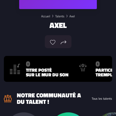
Accueil
Talents
Axel
AXEL
0
0
TITRE POSTÉ
PARTICIP
SUR LE MUR DU SON
TREMPLIN
NOTRE COMMUNAUTÉ A
Tous les talents
DU TALENT !