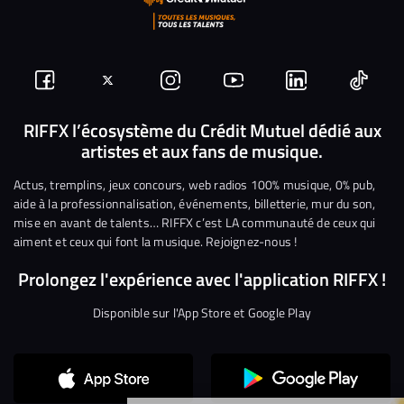
Suivez-
Suivez-
Nous
Nous
Nous
Nous
nous
nous
rejoindre
rejoindre
rejoindre
rejoi
RIFFX l’écosystème du Crédit Mutuel dédié aux
artistes et aux fans de musique.
sur
sur
sur
sur
sur
sur
Facebook
Twitter
Instagram
YouTube
Linkedin
Tikto
Actus, tremplins, jeux concours, web radios 100% musique, 0% pub,
aide à la professionnalisation, événements, billetterie, mur du son,
mise en avant de talents… RIFFX c’est LA communauté de ceux qui
aiment et ceux qui font la musique. Rejoignez-nous !
Prolongez l'expérience avec l'application RIFFX !
Disponible sur l'App Store et Google Play