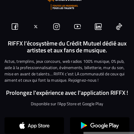
Suivez-
Suivez-
Nous
Nous
Nous
Nous
nous
nous
rejoindre
rejoindre
rejoindre
rejoi
RIFFX l’écosystème du Crédit Mutuel dédié aux
artistes et aux fans de musique.
sur
sur
sur
sur
sur
sur
Facebook
Twitter
Instagram
YouTube
Linkedin
Tikto
Actus, tremplins, jeux concours, web radios 100% musique, 0% pub,
aide à la professionnalisation, événements, billetterie, mur du son,
mise en avant de talents… RIFFX c’est LA communauté de ceux qui
aiment et ceux qui font la musique. Rejoignez-nous !
Prolongez l'expérience avec l'application RIFFX !
Disponible sur l'App Store et Google Play
Continuer sans accepter