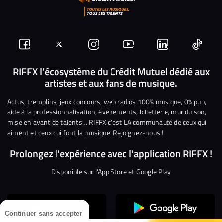
Suivez-
Suivez-
Nous
Nous
Nous
Nous
nous
nous
rejoindre
rejoindre
rejoindre
rejoi
RIFFX l’écosystème du Crédit Mutuel dédié aux
artistes et aux fans de musique.
sur
sur
sur
sur
sur
sur
Facebook
Twitter
Instagram
YouTube
Linkedin
Tikto
Actus, tremplins, jeux concours, web radios 100% musique, 0% pub,
aide à la professionnalisation, événements, billetterie, mur du son,
mise en avant de talents… RIFFX c’est LA communauté de ceux qui
aiment et ceux qui font la musique. Rejoignez-nous !
Prolongez l'expérience avec l'application RIFFX !
Disponible sur l'App Store et Google Play
Continuer sans accepter