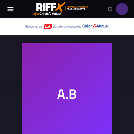
Changer
Thème
le
clair
thème
Thème
Bienvenue sur
plateforme musicale du
de
sombre
RIFFX