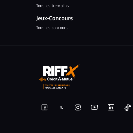
Tous les tremplins
Jeux-Concours
Tous les concours
Suivez-
Suivez-
Nous
Nous
N
Nous
nous
rejoindre
rejoindr
nous
rejoindre
r
sur
sur
sur
sur
sur
s