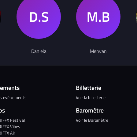
Daniela
Merwan
nements
Billetterie
es évènements
Voir la billetterie
os
Baromètre
RIFFX Festival
Voir le Baromètre
RIFFX Vibes
RIFFX Air