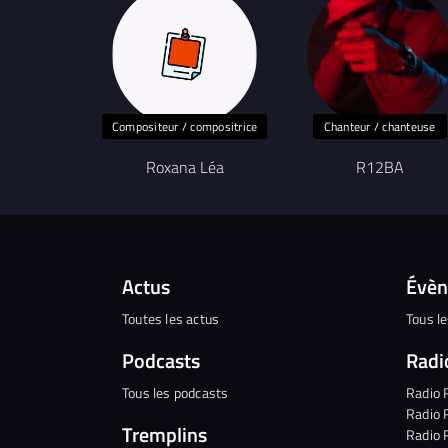
Compositeur / compositrice
Chanteur / chanteuse
Roxana Léa
R12BA
Actus
Évè
Toutes les actus
Tous l
Podcasts
Radi
Tous les podcasts
Radio 
Radio 
Tremplins
Radio 