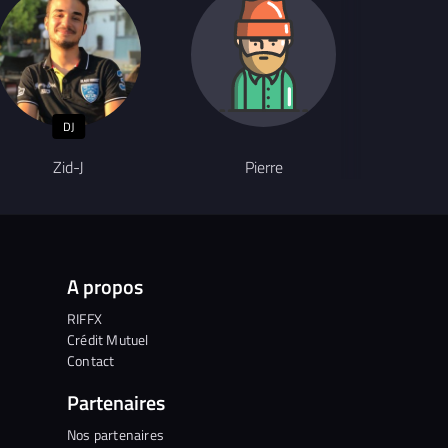
DJ
Chanteur
Zid-J
Pierre
Pa
A propos
RIFFX
Crédit Mutuel
Contact
Partenaires
Nos partenaires