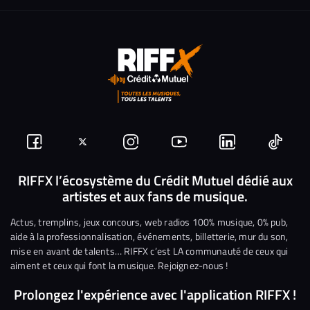
Suivez-
Suivez-
Nous
Nous
Nous
Nous
nous
nous
rejoindre
rejoindre
rejoindre
rejoi
RIFFX l’écosystème du Crédit Mutuel dédié aux
artistes et aux fans de musique.
sur
sur
sur
sur
sur
sur
Facebook
Twitter
Instagram
YouTube
Linkedin
Tikto
Actus, tremplins, jeux concours, web radios 100% musique, 0% pub,
aide à la professionnalisation, événements, billetterie, mur du son,
mise en avant de talents… RIFFX c’est LA communauté de ceux qui
aiment et ceux qui font la musique. Rejoignez-nous !
Prolongez l'expérience avec l'application RIFFX !