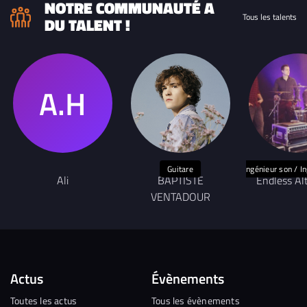
NOTRE COMMUNAUTÉ A
Tous les talents
DU TALENT !
Guitare
Ingénieur son / I
Ali
BAPTISTE
Endless Al
VENTADOUR
Actus
Évènements
Toutes les actus
Tous les évènements