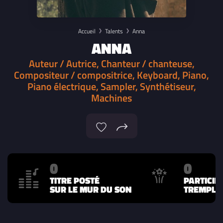
Accueil
Talents
Anna
ANNA
Auteur / Autrice, Chanteur / chanteuse,
Compositeur / compositrice, Keyboard, Piano,
Piano électrique, Sampler, Synthétiseur,
Machines
0
0
TITRE POSTÉ
PARTICIP
SUR LE MUR DU SON
TREMPLIN