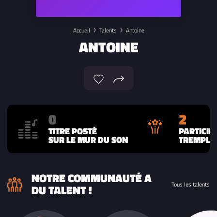
Accueil
Talents
Antoine
ANTOINE
0
2
TITRE POSTÉ
PARTICIP
SUR LE MUR DU SON
TREMPLIN
NOTRE COMMUNAUTÉ A
Tous les talents
DU TALENT !