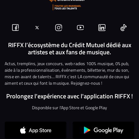
Suivez-
Suivez-
Nous
Nous
Nous
Nous
nous
nous
rejoindre
rejoindre
rejoindre
rejoi
RIFFX l’écosystème du Crédit Mutuel dédié aux
artistes et aux fans de musique.
sur
sur
sur
sur
sur
sur
Facebook
Twitter
Instagram
YouTube
Linkedin
Tikto
Actus, tremplins, jeux concours, web radios 100% musique, 0% pub,
aide à la professionnalisation, événements, billetterie, mur du son,
mise en avant de talents… RIFFX c’est LA communauté de ceux qui
aiment et ceux qui font la musique. Rejoignez-nous !
Prolongez l'expérience avec l'application RIFFX !
Disponible sur l'App Store et Google Play