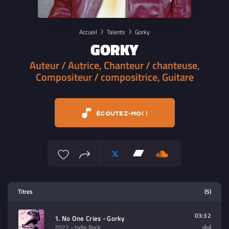
Accueil
Talents
Gorky
GORKY
Auteur / Autrice, Chanteur / chanteuse,
Compositeur / compositrice, Guitare
ÉCOUTEZ-MOI !
Lecteur multimedia
Titres
(5)
Sélectionnez dans la playlist un
contenu à lire (audio/video)
03:32
1. No One Cries - Gorky
2022
- Indie Rock