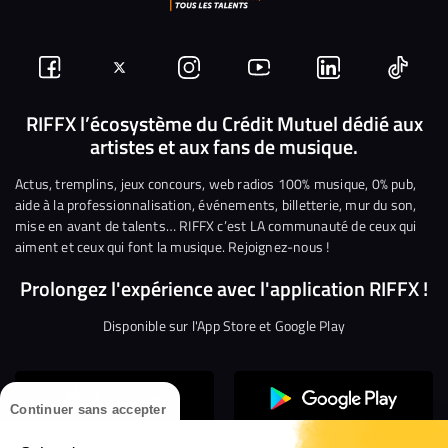
Suivez-
Suivez-
Nous
Nous
Nous
Nous
nous
nous
rejoindre
rejoindre
rejoindre
rejoi
RIFFX l’écosystème du Crédit Mutuel dédié aux
artistes et aux fans de musique.
sur
sur
sur
sur
sur
sur
Facebook
Twitter
Instagram
YouTube
Linkedin
Tikto
Actus, tremplins, jeux concours, web radios 100% musique, 0% pub,
aide à la professionnalisation, événements, billetterie, mur du son,
mise en avant de talents… RIFFX c’est LA communauté de ceux qui
aiment et ceux qui font la musique. Rejoignez-nous !
Prolongez l'expérience avec l'application RIFFX !
Disponible sur l'App Store et Google Play
Continuer sans accepter