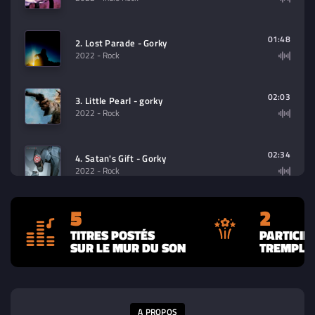
01:48
2. Lost Parade - Gorky
2022
- Rock
02:03
3. Little Pearl - gorky
2022
- Rock
02:34
4. Satan's Gift - Gorky
2022
- Rock
5
2
03:32
5. No One Cries - Gorky
2022
TITRES POSTÉS
PARTICIP
SUR LE MUR DU SON
TREMPLIN
A PROPOS