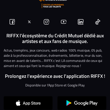
Suivez-
Suivez-
Nous
Nous
Nous
Nous
nous
nous
rejoindre
rejoindre
rejoindre
rejoi
RIFFX l’écosystème du Crédit Mutuel dédié aux
artistes et aux fans de musique.
sur
sur
sur
sur
sur
sur
Facebook
Twitter
Instagram
YouTube
Linkedin
Tikto
Actus, tremplins, jeux concours, web radios 100% musique, 0% pub,
aide à la professionnalisation, événements, billetterie, mur du son,
mise en avant de talents… RIFFX c’est LA communauté de ceux qui
aiment et ceux qui font la musique. Rejoignez-nous !
Prolongez l'expérience avec l'application RIFFX !
Disponible sur l'App Store et Google Play