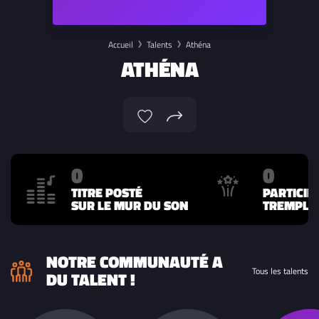
Accueil
Talents
Athéna
ATHÉNA
0
0
TITRE POSTÉ
PARTICIP
SUR LE MUR DU SON
TREMPLIN
NOTRE COMMUNAUTÉ A
Tous les talents
DU TALENT !