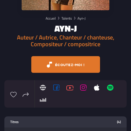
Accueil
Talents
Ayn-J
AYN-J
Auteur / Autrice, Chanteur / chanteuse,
Compositeur / compositrice
ÉCOUTEZ-MOI !
Lecteur multimedia
Titres
(4)
Sélectionnez dans la playlist un