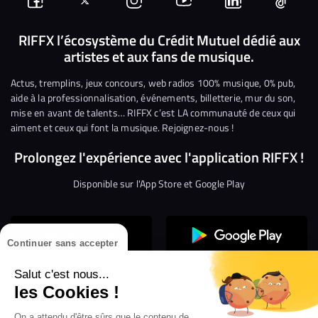
Suivez-
Suivez-
Nous
Nous
Nous
Nous
nous
nous
rejoindre
rejoindre
rejoindre
rejoi
RIFFX l’écosystème du Crédit Mutuel dédié aux
artistes et aux fans de musique.
sur
sur
sur
sur
sur
sur
Facebook
Twitter
Instagram
YouTube
Linkedin
Tikto
Actus, tremplins, jeux concours, web radios 100% musique, 0% pub,
aide à la professionnalisation, événements, billetterie, mur du son,
mise en avant de talents… RIFFX c’est LA communauté de ceux qui
aiment et ceux qui font la musique. Rejoignez-nous !
Prolongez l'expérience avec l'application RIFFX !
Disponible sur l'App Store et Google Play
Continuer sans accepter
Salut c'est nous...
les Cookies !
On a attendu d'être sûrs que le contenu de