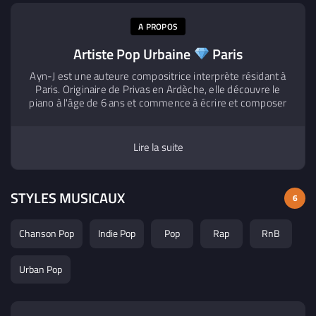
A PROPOS
Artiste Pop Urbaine
Paris
Ayn-J est une auteure compositrice interprète résidant à
Paris. Originaire de Privas en Ardèche, elle découvre le
piano à l'âge de 6 ans et commence à écrire et composer
ses premières chansons à 13 ans. Parallèlement à ses
études, elle se forme au chant et à la comédie musicale,
puis commence à façonner son projet artistique en studio.
Lire la suite
Au fil de ses voyages et expériences de vie, elle forge une
pop poétique et onirique aux accents urbains. Elle sort son
intriguant premier single « Hydromel » en 2021. Puis se
STYLES MUSICAUX
livre davantage dans « Pentagone » un EP de 5 titres en
6
2023. Deux singles ont suivi, l’engagé « Bug » et le
rafraîchissant « Rose Orangé ». Son prochain single est en
Chanson Pop
Indie Pop
Pop
Rap
RnB
préparation et sortira en décembre.
Urban Pop