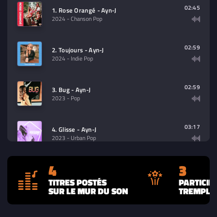
contenu à lire (audio/video)
02:45
1. Rose Orangé - Ayn-J
2024
- Chanson Pop
02:59
2. Toujours - Ayn-J
2024
- Indie Pop
02:59
3. Bug - Ayn-J
2023
- Pop
03:17
4. Glisse - Ayn-J
2023
- Urban Pop
4
3
TITRES POSTÉS
PARTICIP
SUR LE MUR DU SON
TREMPLIN