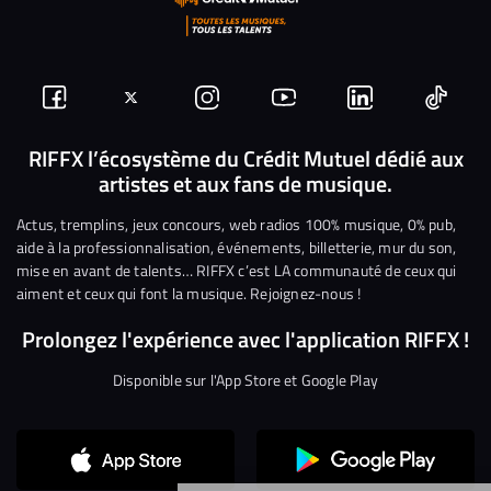
Suivez-
Suivez-
Nous
Nous
Nous
Nous
nous
nous
rejoindre
rejoindre
rejoindre
rejoi
RIFFX l’écosystème du Crédit Mutuel dédié aux
artistes et aux fans de musique.
sur
sur
sur
sur
sur
sur
Facebook
Twitter
Instagram
YouTube
Linkedin
Tikto
Actus, tremplins, jeux concours, web radios 100% musique, 0% pub,
aide à la professionnalisation, événements, billetterie, mur du son,
mise en avant de talents… RIFFX c’est LA communauté de ceux qui
aiment et ceux qui font la musique. Rejoignez-nous !
Prolongez l'expérience avec l'application RIFFX !
Disponible sur l'App Store et Google Play