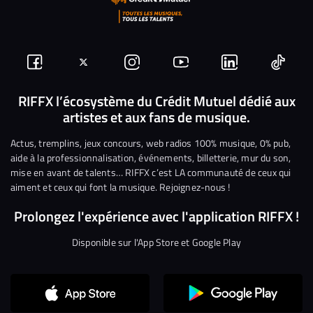
Suivez-
Suivez-
Nous
Nous
Nous
Nous
nous
nous
rejoindre
rejoindre
rejoindre
rejoi
RIFFX l’écosystème du Crédit Mutuel dédié aux
artistes et aux fans de musique.
sur
sur
sur
sur
sur
sur
Facebook
Twitter
Instagram
YouTube
Linkedin
Tikto
Actus, tremplins, jeux concours, web radios 100% musique, 0% pub,
aide à la professionnalisation, événements, billetterie, mur du son,
mise en avant de talents… RIFFX c’est LA communauté de ceux qui
aiment et ceux qui font la musique. Rejoignez-nous !
Prolongez l'expérience avec l'application RIFFX !
Disponible sur l'App Store et Google Play
Continuer sans accepter