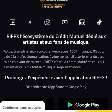
Suivez-
Suivez-
Nous
Nous
Nous
Nous
nous
nous
rejoindre
rejoindre
rejoindre
rejoi
RIFFX l’écosystème du Crédit Mutuel dédié aux
artistes et aux fans de musique.
sur
sur
sur
sur
sur
sur
Facebook
Twitter
Instagram
YouTube
Linkedin
Tikto
Actus, tremplins, jeux concours, web radios 100% musique, 0% pub,
aide à la professionnalisation, événements, billetterie, mur du son,
mise en avant de talents… RIFFX c’est LA communauté de ceux qui
aiment et ceux qui font la musique. Rejoignez-nous !
Prolongez l'expérience avec l'application RIFFX !
Disponible sur l'App Store et Google Play
Continuer sans accepter