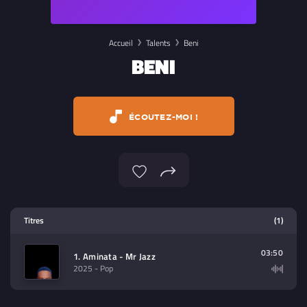
Accueil
Talents
Beni
BENI
ÉCOUTEZ-MOI !
Lecteur multimedia
Titres
(1)
Sélectionnez dans la playlist un
contenu à lire (audio/video)
03:50
1. Aminata - Mr Jazz
2025
- Pop