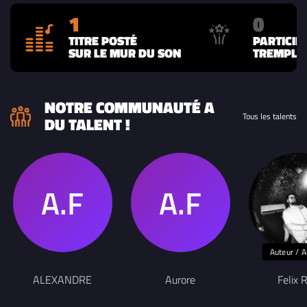
1
0
TITRE POSTÉ
PARTICIP
SUR LE MUR DU SON
TREMPLIN
NOTRE COMMUNAUTÉ A
Tous les talents
DU TALENT !
Auteur / A
ALEXANDRE
Aurore
Felix 