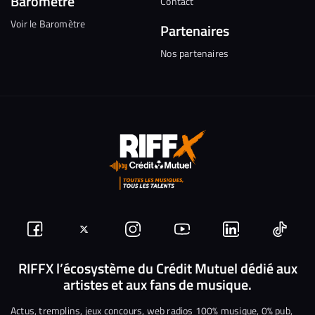
Baromètre
Contact
Voir le Baromètre
Partenaires
Nos partenaires
Suivez-
Suivez-
Nous
Nous
Nous
Nous
nous
nous
rejoindre
rejoindre
rejoindre
rejoi
RIFFX l’écosystème du Crédit Mutuel dédié aux
artistes et aux fans de musique.
sur
sur
sur
sur
sur
sur
Facebook
Twitter
Instagram
YouTube
Linkedin
Tikto
Actus, tremplins, jeux concours, web radios 100% musique, 0% pub,