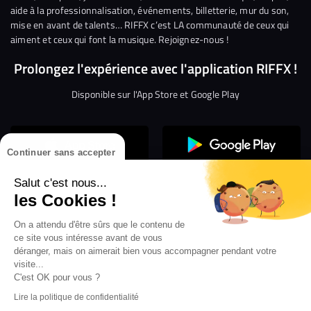
aide à la professionnalisation, événements, billetterie, mur du son,
mise en avant de talents… RIFFX c’est LA communauté de ceux qui
aiment et ceux qui font la musique. Rejoignez-nous !
Prolongez l'expérience avec l'application RIFFX !
Disponible sur l'App Store et Google Play
Continuer sans accepter
Salut c'est nous...
les Cookies !
On a attendu d'être sûrs que le contenu de
Confidentialité
Gestion des cookies
ce site vous intéresse avant de vous
Conditions générales d’utilisation
Mentions légales
déranger, mais on aimerait bien vous accompagner pendant votre
visite...
Aide en ligne
Crédit Mutuel
Inscription
×
ouvrez les webradios RIFFX
C'est OK pour vous ?
Accessibilité : non conforme
ez en exclusivité sur VIBES le titre de la révé
Lire la politique de confidentialité
Politique de divulgation de vulnérabilités