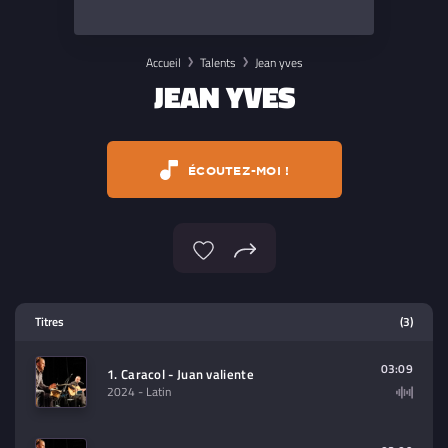
Accueil
Talents
Jean yves
JEAN YVES
ÉCOUTEZ-MOI !
Lecteur multimedia
Titres
(3)
Sélectionnez dans la playlist un
contenu à lire (audio/video)
03:09
1. Caracol - Juan valiente
2024
- Latin