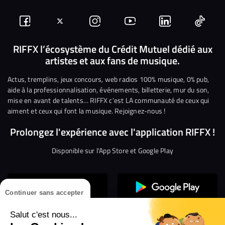
Suivez-
Suivez-
Nous
Nous
Nous
Nous
nous
nous
rejoindre
rejoindre
rejoindre
rejoi
RIFFX l’écosystème du Crédit Mutuel dédié aux
artistes et aux fans de musique.
sur
sur
sur
sur
sur
sur
Facebook
Twitter
Instagram
YouTube
Linkedin
Tikto
Actus, tremplins, jeux concours, web radios 100% musique, 0% pub,
aide à la professionnalisation, événements, billetterie, mur du son,
mise en avant de talents… RIFFX c’est LA communauté de ceux qui
aiment et ceux qui font la musique. Rejoignez-nous !
Prolongez l'expérience avec l'application RIFFX !
Disponible sur l'App Store et Google Play
Continuer sans accepter
Salut c'est nous...