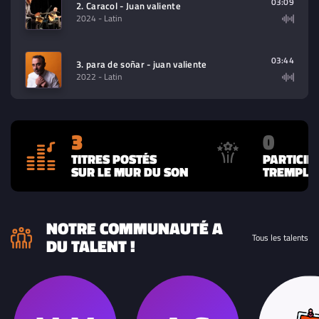
03:09
2. Caracol - Juan valiente
2024
- Latin
03:44
3. para de soñar - juan valiente
2022
- Latin
3
0
TITRES POSTÉS
PARTICIP
SUR LE MUR DU SON
TREMPLIN
NOTRE COMMUNAUTÉ A
Tous les talents
DU TALENT !