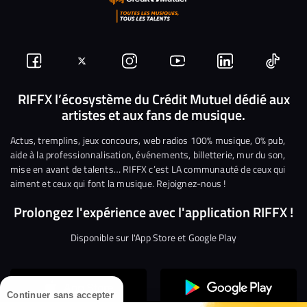
Suivez-
Suivez-
Nous
Nous
Nous
Nous
nous
nous
rejoindre
rejoindre
rejoindre
rejoi
RIFFX l’écosystème du Crédit Mutuel dédié aux
artistes et aux fans de musique.
sur
sur
sur
sur
sur
sur
Facebook
Twitter
Instagram
YouTube
Linkedin
Tikto
Actus, tremplins, jeux concours, web radios 100% musique, 0% pub,
aide à la professionnalisation, événements, billetterie, mur du son,
mise en avant de talents… RIFFX c’est LA communauté de ceux qui
aiment et ceux qui font la musique. Rejoignez-nous !
Prolongez l'expérience avec l'application RIFFX !
Disponible sur l'App Store et Google Play
Continuer sans accepter