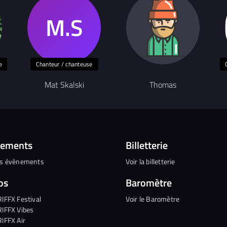
e
Chanteur / chanteuse
Mat Skalski
Thomas
nements
Billetterie
es évènements
Voir la billetterie
os
Baromètre
RIFFX Festival
Voir le Baromètre
RIFFX Vibes
RIFFX Air