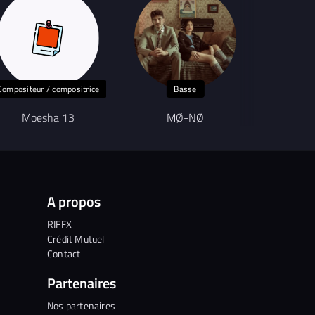
Compositeur / compositrice
Basse
Moesha 13
MØ-NØ
E
A propos
RIFFX
Crédit Mutuel
Contact
Partenaires
Nos partenaires