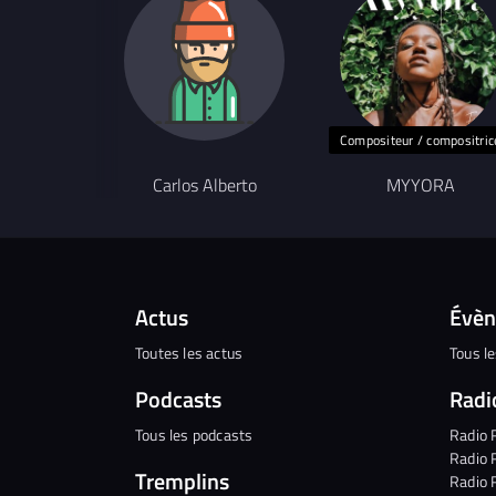
Compositeur / compositric
Carlos Alberto
MYYORA
Actus
Évè
Toutes les actus
Tous l
Podcasts
Radi
Tous les podcasts
Radio 
Radio 
Tremplins
Radio 