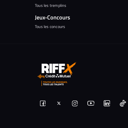
Tous les tremplins
Jeux-Concours
Tous les concours
Suivez-
Suivez-
Nous
Nous
N
Nous
nous
rejoindre
rejoindr
nous
rejoindre
r
sur
sur
sur
sur
sur
s