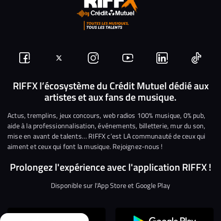
Suivez-
Suivez-
Nous
Nous
Nous
Nous
nous
nous
rejoindre
rejoindre
rejoindre
rejoi
RIFFX l’écosystème du Crédit Mutuel dédié aux
artistes et aux fans de musique.
sur
sur
sur
sur
sur
sur
Facebook
Twitter
Instagram
YouTube
Linkedin
Tikto
Actus, tremplins, jeux concours, web radios 100% musique, 0% pub,
aide à la professionnalisation, événements, billetterie, mur du son,
mise en avant de talents… RIFFX c’est LA communauté de ceux qui
aiment et ceux qui font la musique. Rejoignez-nous !
Prolongez l'expérience avec l'application RIFFX !
Disponible sur l'App Store et Google Play