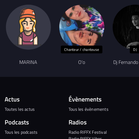
Chanteur / chanteuse
DJ
MARINA
O'o
Dj Fernando
Actus
Évènements
Toutes les actus
Tous les évènements
Podcasts
Radios
Tous les podcasts
Radio RIFFX Festival
Radio RIFFX Vibes