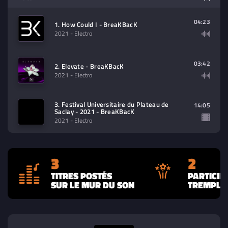
Sélectionnez dans la playlist un
contenu à lire (audio/video)
04:23
1. How Could I - BreaKBacK
2021
- Electro
03:42
2. Elevate - BreaKBacK
2021
- Electro
3. Festival Universitaire du Plateau de
14:05
Saclay - 2021 - BreaKBacK
2021
- Electro
3
2
TITRES POSTÉS
PARTICIP
SUR LE MUR DU SON
TREMPLIN