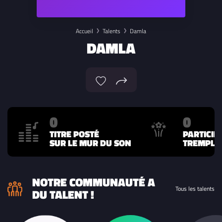
Accueil
Talents
Damla
DAMLA
0
0
TITRE POSTÉ
PARTICIP
SUR LE MUR DU SON
TREMPLIN
NOTRE COMMUNAUTÉ A
Tous les talents
DU TALENT !