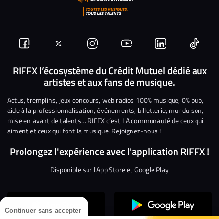
Suivez-
Suivez-
Nous
Nous
Nous
Nous
nous
nous
rejoindre
rejoindre
rejoindre
rejoi
RIFFX l’écosystème du Crédit Mutuel dédié aux
artistes et aux fans de musique.
sur
sur
sur
sur
sur
sur
Facebook
Twitter
Instagram
YouTube
Linkedin
Tikto
Actus, tremplins, jeux concours, web radios 100% musique, 0% pub,
aide à la professionnalisation, événements, billetterie, mur du son,
mise en avant de talents… RIFFX c’est LA communauté de ceux qui
aiment et ceux qui font la musique. Rejoignez-nous !
Prolongez l'expérience avec l'application RIFFX !
Disponible sur l'App Store et Google Play
Continuer sans accepter