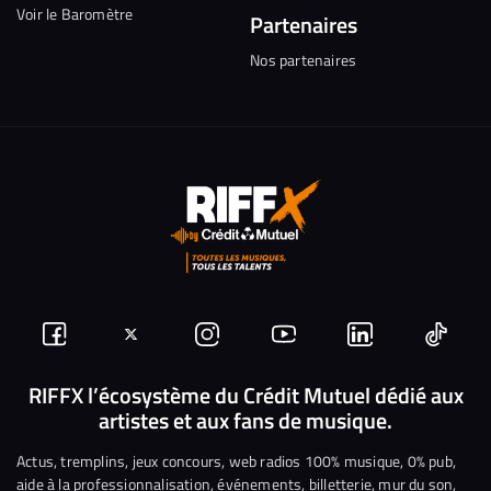
Voir le Baromètre
Partenaires
Nos partenaires
Suivez-
Suivez-
Nous
Nous
Nous
Nous
nous
nous
rejoindre
rejoindre
rejoindre
rejoi
RIFFX l’écosystème du Crédit Mutuel dédié aux
artistes et aux fans de musique.
sur
sur
sur
sur
sur
sur
Facebook
Twitter
Instagram
YouTube
Linkedin
Tikto
Actus, tremplins, jeux concours, web radios 100% musique, 0% pub,
aide à la professionnalisation, événements, billetterie, mur du son,