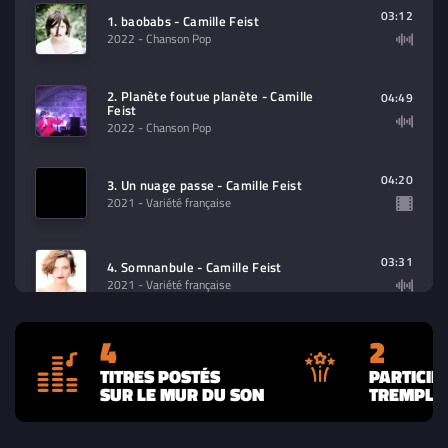
contenu à lire (audio/video)
03:12
1. baobabs - Camille Feist
2022
- Chanson Pop
2. Planète foutue planète - Camille
04:49
Feist
2022
- Chanson Pop
04:20
3. Un nuage passe - Camille Feist
2021
- Variété française
03:31
4. Somnanbule - Camille Feist
2021
- Variété française
4
2
TITRES POSTÉS
PARTICIP
SUR LE MUR DU SON
TREMPLIN