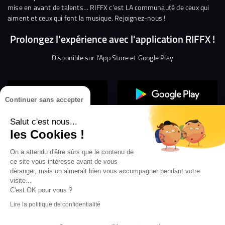
mise en avant de talents… RIFFX c’est LA communauté de ceux qui
aiment et ceux qui font la musique. Rejoignez-nous !
Prolongez l'expérience avec l'application RIFFX !
Disponible sur l'App Store et Google Play
Continuer sans accepter
Salut c'est nous...
les Cookies !
On a attendu d'être sûrs que le contenu de
Confidentialité
Gestion des cookies
ce site vous intéresse avant de vous
Conditions générales d’utilisation
Mentions légales
déranger, mais on aimerait bien vous accompagner pendant votre
visite...
Aide en ligne
Crédit Mutuel
Inscription
×
ouvrez les webradios RIFFX
C'est OK pour vous ?
Accessibilité : non conforme
ez en exclusivité sur VIBES le titre de la révé
Lire la politique de confidentialité
Politique de divulgation de vulnérabilités
tion RIFFX DJ DROZO, "One More Time" (feat.