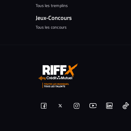
Tous les tremplins
Jeux-Concours
Tous les concours
Suivez-
Suivez-
Nous
Nous
N
Nous
nous
rejoindre
rejoindr
nous
rejoindre
r
sur
sur
sur
sur
sur
s