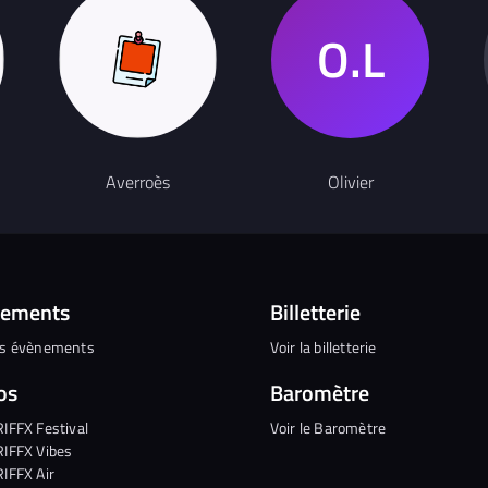
Averroès
Olivier
nements
Billetterie
es évènements
Voir la billetterie
os
Baromètre
RIFFX Festival
Voir le Baromètre
RIFFX Vibes
RIFFX Air