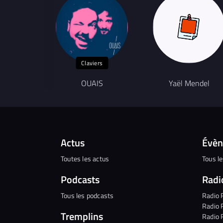
Claviers
OUAIS
Yaël Mendel
Actus
Évè
Toutes les actus
Tous l
Podcasts
Radi
Tous les podcasts
Radio 
Radio 
Tremplins
Radio 